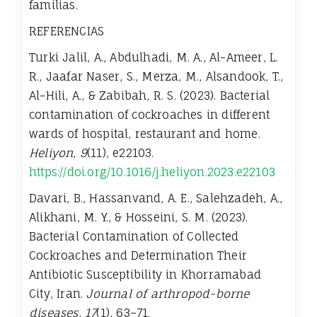
familias.
REFERENCIAS
Turki Jalil, A., Abdulhadi, M. A., Al-Ameer, L.
R., Jaafar Naser, S., Merza, M., Alsandook, T.,
Al-Hili, A., & Zabibah, R. S. (2023). Bacterial
contamination of cockroaches in different
wards of hospital, restaurant and home.
Heliyon
,
9
(11), e22103.
https://doi.org/10.1016/j.heliyon.2023.e22103
Davari, B., Hassanvand, A. E., Salehzadeh, A.,
Alikhani, M. Y., & Hosseini, S. M. (2023).
Bacterial Contamination of Collected
Cockroaches and Determination Their
Antibiotic Susceptibility in Khorramabad
City, Iran.
Journal of arthropod-borne
diseases
,
17
(1), 63–71.