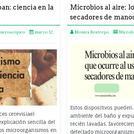
n: ciencia en la
Microbios al aire: l
secadores de mano
icroscópico
marzo 12,
Monica Restrepo
Microbi
Estos dispositivos pueden
es cerevisiae)
ambiente del baño y expu
xplicación sencilla del
recién lavadas, favorecie
 los microorganismos en
detectado microorganism